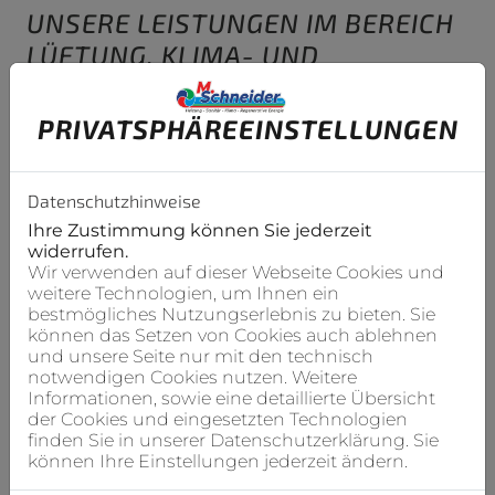
UNSERE LEISTUNGEN IM BEREICH
LÜFTUNG, KLIMA- UND
KÄLTETECHNIK
PRIVATSPHÄRE­EINSTELLUNGEN
Datenschutzhinweise
Ihre Zustimmung können Sie jederzeit
widerrufen.
Wir verwenden auf dieser Webseite Cookies und
weitere Technologien, um Ihnen ein
bestmögliches Nutzungserlebnis zu bieten. Sie
können das Setzen von Cookies auch ablehnen
und unsere Seite nur mit den technisch
notwendigen Cookies nutzen. Weitere
Klima- und Kältetechnik
Informationen, sowie eine detaillierte Übersicht
der Cookies und eingesetzten Technologien
finden Sie in unserer Datenschutzerklärung. Sie
Wenn die Sommer immer heißer
können Ihre Einstellungen jederzeit ändern.
werden, heizen sich auch Wohnräume